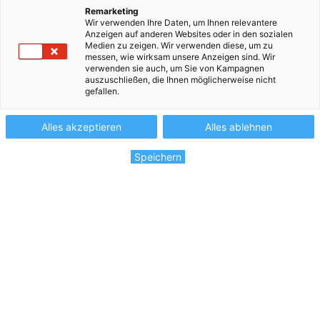
Remarketing
Wir verwenden Ihre Daten, um Ihnen relevantere
Anzeigen auf anderen Websites oder in den sozialen
Medien zu zeigen. Wir verwenden diese, um zu
Jetzt kostenlos registrieren
messen, wie wirksam unsere Anzeigen sind. Wir
verwenden sie auch, um Sie von Kampagnen
auszuschließen, die Ihnen möglicherweise nicht
gefallen.
Alles akzeptieren
Alles ablehnen
Speichern
Jetzt kostenlos registrieren