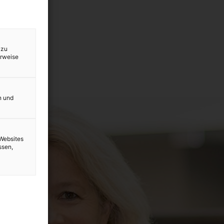
 zu
erweise
n und
Websites
ssen,