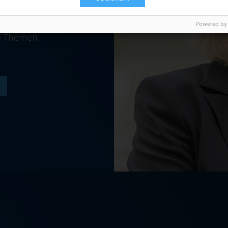
stin und
 Jahren
Powered by
he Themen