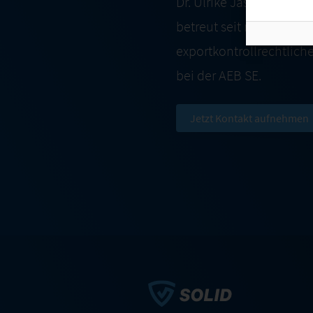
Dr. Ulrike Jasper ist Juri
betreut seit mehr als 15
exportkontrollrechtlic
bei der AEB SE.
Jetzt Kontakt aufnehmen